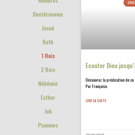
Nombres
ENS
Deutéronome
Josué
Ruth
1 Rois
Ecouter Dieu jusqu’
2 Rois
Découvrez la prédication de ce
Néhémie
Par Françoise.
Esther
LIRE LA SUITE
Job
Psaumes