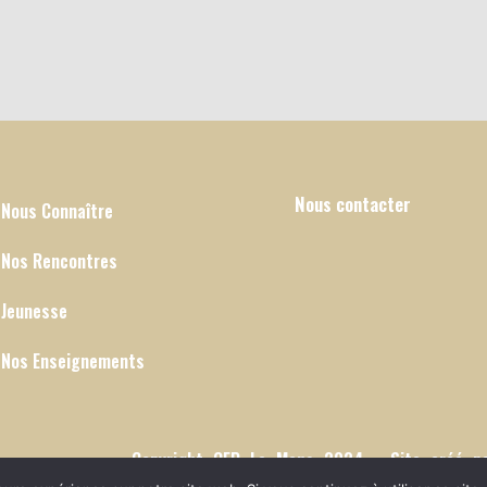
Nous contacter
Nous Connaître
Nos Rencontres
Jeunesse
Nos Enseignements
Copyright CEP Le Mans 2024 - Site créé 