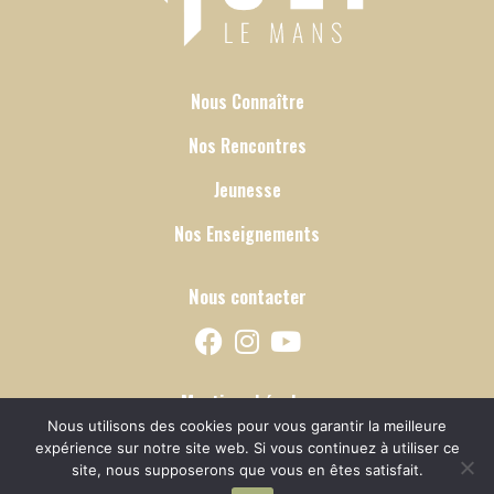
Nous Connaître
Nos Rencontres
Jeunesse
Nos Enseignements
Nous contacter
Mentions Légales
Nous utilisons des cookies pour vous garantir la meilleure
expérience sur notre site web. Si vous continuez à utiliser ce
Copyright CEP Le Mans 2024 - Site créé par
site, nous supposerons que vous en êtes satisfait.