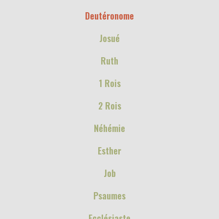
Deutéronome
Josué
Ruth
1 Rois
2 Rois
Néhémie
Esther
Job
Psaumes
Ecclésiaste