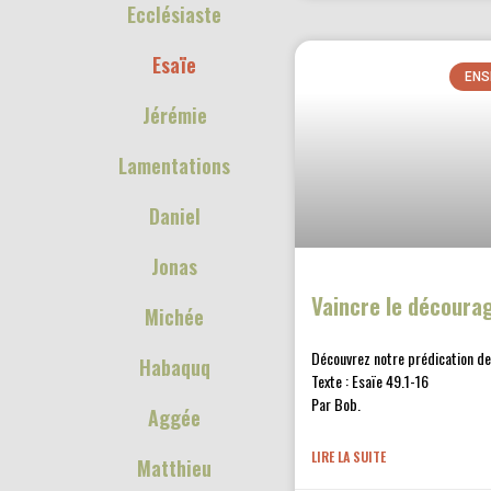
Ecclésiaste
Esaïe
ENS
Jérémie
Lamentations
Daniel
Jonas
Vaincre le décour
Michée
Découvrez notre prédication d
Habaquq
Texte : Esaïe 49.1-16
Par Bob.
Aggée
LIRE LA SUITE
Matthieu