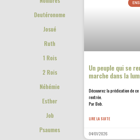
Nombres
ENS
Deutéronome
Josué
Ruth
1 Rois
Un peuple qui se r
2 Rois
marche dans la lum
Néhémie
Découvrez la prédication de ce
rentrée.
Esther
Par Bob.
Job
LIRE LA SUITE
Psaumes
04/01/2026