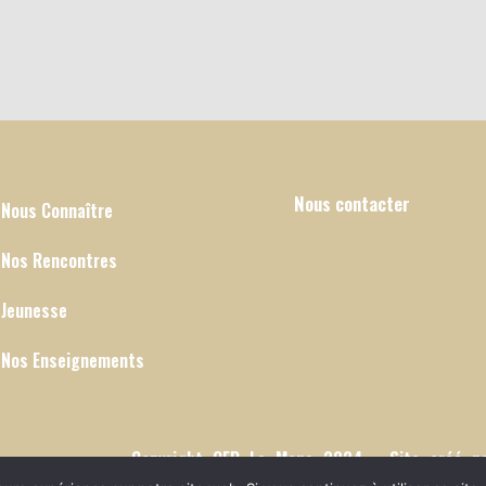
Nous contacter
Nous Connaître
Nos Rencontres
Jeunesse
Nos Enseignements
Copyright CEP Le Mans 2024 - Site créé 